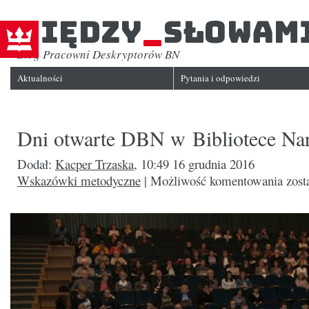
Między_słowami
Blog Pracowni Deskryptorów BN
Biblioteka
Narodowa
Aktualności
Pytania i odpowiedzi
Dni otwarte DBN w Bibliotece Na
Dodał:
Kacper Trzaska
,
10:49 16 grudnia 2016
Dni
Wskazówki metodyczne
|
Możliwość komentowania
zost
otwart
DBN
w Bibl
Narod