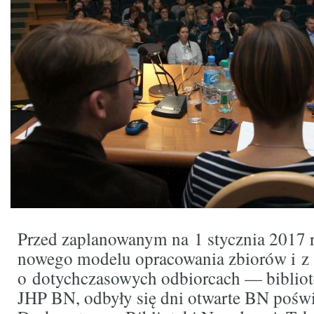
Przed zaplanowanym na 1 stycznia 2017 
nowego modelu opracowania zbiorów i z
o dotychczasowych odbiorcach — bibliot
JHP BN, odbyły się dni otwarte BN pośw